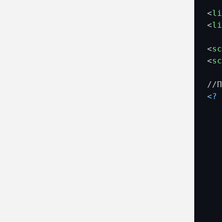
<
l
<
l
<
s
<
s
<?