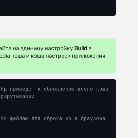
вайте на единицу настройку
Build
в
media кэша и кэша настроек приложения
php приведет к обновлению всего кэша
аршрутизации
 js файлам для сброса кэша браузера