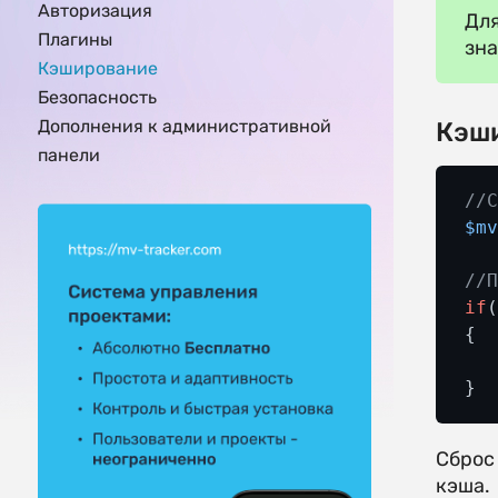
Авторизация
Для
Плагины
зна
Кэширование
Безопасность
Дополнения к административной
Кэши
панели
//
$m
//
if
{

   
}
Сброс
кэша.