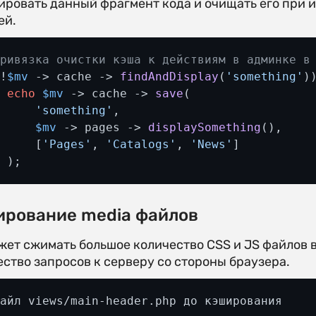
ировать данный фрагмент кода и очищать его при 
ей.
Привязка очистки кэша к действиям в админке в
(!
$mv
 -> cache -> 
findAndDisplay
(
'something'
))
echo
$mv
 -> cache -> 
save
(

'something'
, 

$mv
 -> pages -> 
displaySomething
(),

      [
'Pages'
, 
'Catalogs'
, 
'News'
]

  );
ирование media файлов
жет сжимать большое количество CSS и JS файлов в
ство запросов к серверу со стороны браузера.
айл views/main-header.php до кэширования
