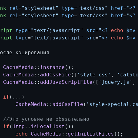
ink
rel
=
"stylesheet"
type
=
"text/css"
href
=
"
<?
ink
rel
=
"stylesheet"
type
=
"text/css"
href
=
"
<?
cript
type
=
"text/javascript"
src
=
"
<?
echo
$mv
cript
type
=
"text/javascript"
src
=
"
<?
echo
$mv
CacheMedia
::
instance
();

CacheMedia
::
addCssFile
([
'style.css'
, 
'сatal
CacheMedia
::
addJavaScriptFile
([
'jquery.js'
,
if
(...)

CacheMedia
::
addCssFile
(
'style-special.c
//Это условие не обязательно
if
(
Http
::
isLocalHost
())

echo
CacheMedia
::
getInitialFiles
();
