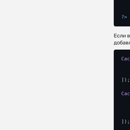
?>
Если 
добав
Ca
]);
Ca
]);