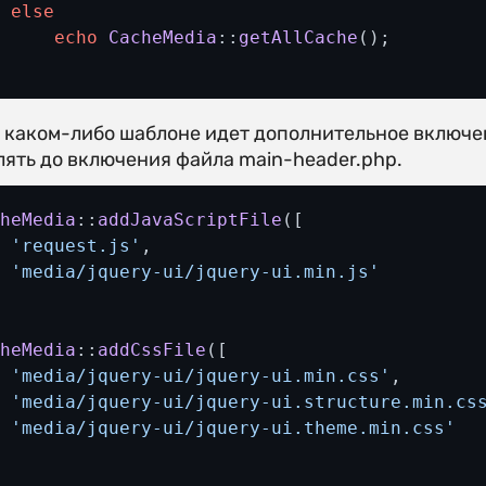
else
echo
CacheMedia
::
getAllCache
в каком-либо шаблоне идет дополнительное включен
лять до включения файла main-header.php.
cheMedia
::
addJavaScriptFile
([

'request.js'
,

'media/jquery-ui/jquery-ui.min.js'


cheMedia
::
addCssFile
([

'media/jquery-ui/jquery-ui.min.css'
,

'media/jquery-ui/jquery-ui.structure.min.cs
'media/jquery-ui/jquery-ui.theme.min.css'

