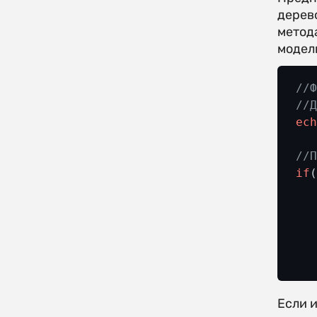
дерев
метод
модел
//
//
ec
//
if
  
  
Если 