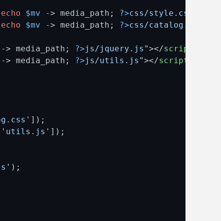
echo
$mv
 -> media_path; 
?>
css/style.css"
 />
echo
$mv
 -> media_path; 
?>
css/catalog.css"
 /
 -> media_path; 
?>
js/jquery.js"
>
</
script
>
 -> media_path; 
?>
js/utils.js"
>
</
script
>
og.css'
]);

 
'utils.js'
]);

ss'
);
