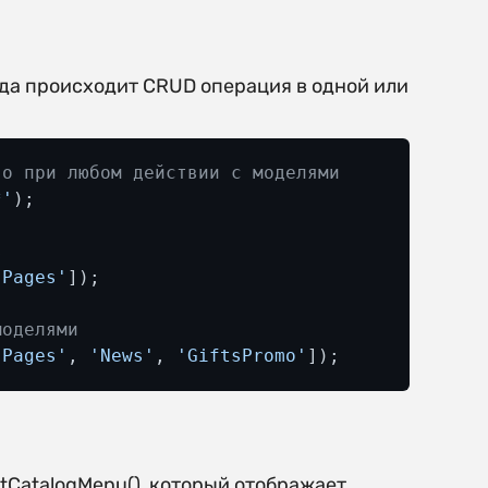
гда происходит CRUD операция в одной или
го при любом действии с моделями
*'
);

s
'Pages'
]);

моделями
'Pages'
, 
'News'
, 
'GiftsPromo'
]);
ftCatalogMenu(), который отображает