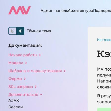
Админ панель
Архитектура
Поддерж
Тёмная тема
На глав
Документация:
Кэ
Начало работы
Модели
MV по
Шаблоны и маршрутизация
получе
Формы
Напри
SQL запросы
сложн
Дополнительно
В резу
AJAX
запро
Сессии