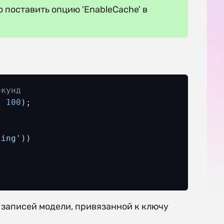
поставить опцию 'EnableCache' в
екунд
, 
100
);

ting'
))

 записей модели, привязанной к ключу