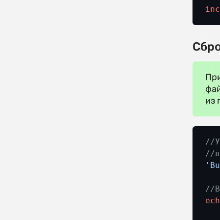
in
Сбро
При
фай
из 
//
//
'B
//
ec