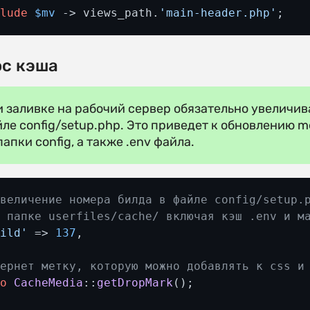
clude
$mv
 -> views_path.
'main-header.php'
;
с кэша
 заливке на рабочий сервер обязательно увеличи
ле config/setup.php. Это приведет к обновлению 
папки config, а также .env файла.
Увеличение номера билда в файле config/setup.
в папке userfiles/cache/ включая кэш .env и м
uild'
 => 
137
,

Вернет метку, которую можно добавлять к css и
ho
CacheMedia
::
getDropMark
();
