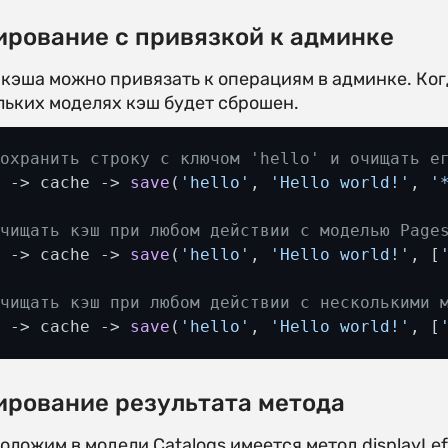
рование c привязкой к админке
 кэша можно привязать к операциям в админке. Ко
льких моделях кэш будет сброшен.
Сохранить строку с ключом 'hello' и очищать е
v
 -> cache -> 
save
(
'hello'
, 
'Hello world!'
, 
'
Очищать кэш при любом действии с моделью Page
v
 -> cache -> 
save
(
'hello'
, 
'Hello world!'
, [
Очищать кэш при любом действии с несколькими 
v
 -> cache -> 
save
(
'hello'
, 
'Hello world!'
, [
рование результата метода
ложим в модели Catalogs имеется метод displayLe