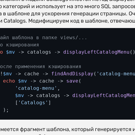
о категорий и использует на это много SQL запрос
а в шаблоне для ускорения генерации страницы. О
и Catalogs. Модифицируем код в шаблоне, отвечаю
Файл шаблона в папке views/...
До кэширования
ho
$mv
 -> catalogs -> 
displayLeftCatalogMenu
()
После применения кэширования
(!
$mv
 -> cache -> 
findAndDisplay
(
'catalog-men
echo
$mv
 -> cache -> 
save
(

'catalog-menu'
, 

$mv
 -> catalogs -> 
displayLeftCatalogMe
      [
'Catalogs'
]

  );
имеется фрагмент шаблона, который генерируется и