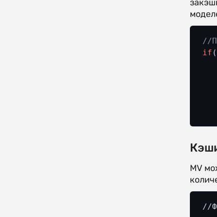
закэш
модел
//
if
  
  
Кэш
MV мо
количе
//Ф