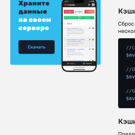
Кэши
Сброс
неско
//
$m
//
$m
//
$m
Кэши
Предпо