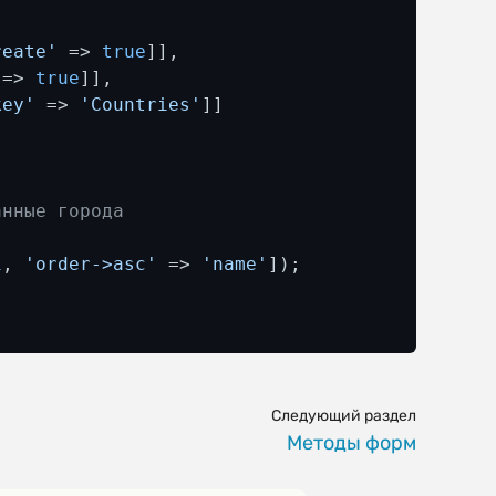
reate'
 => 
true
]],

 => 
true
]],

key'
 => 
'Countries'
]]

анные города
1
, 
'order->asc'
 => 
'name'
]);

Следующий раздел
Методы форм