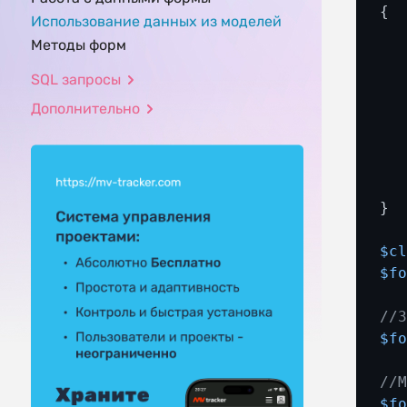
{ 

Использование данных из моделей
Методы форм
SQL запросы
  
Дополнительно
  
  
  
   
}

$c
$f
//
$f
//
$f