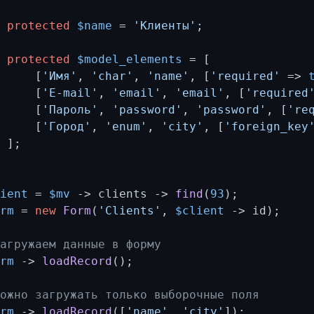
protected
$name
 = 
'Клиенты'
; 

protected
$model_elements
 = [ 

      [
'Имя'
, 
'char'
, 
'name'
, [
'required'
 => 
      [
'E-mail'
, 
'email'
, 
'email'
, [
'required
      [
'Пароль'
, 
'password'
, 
'password'
, [
're
      [
'Город'
, 
'enum'
, 
'city'
, [
'foreign_key
 ];

lient
 = 
$mv
 -> clients -> 
find
(
93
orm
 = 
new
Form
(
'Clients'
, 
$client
 -> id);

Загружаем данные в форму 
orm
 -> 
loadRecord
();

Можно загружать только выборочные поля 
orm
 -> 
loadRecord
([
'name'
, 
'city'
]); 
