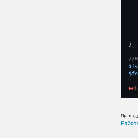
  
  
  
   
}

//
$f
$f
ec
Предыд
Работ