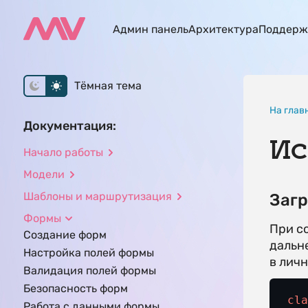
Админ панель
Архитектура
Поддерж
Тёмная тема
На глав
Документация:
Ис
Начало работы
Модели
Шаблоны и маршрутизация
Загр
Формы
При с
Создание форм
дальн
Настройка полей формы
в личн
Валидация полей формы
Безопасность форм
cl
Работа с данными формы