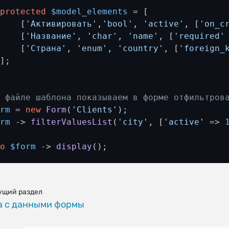
protected
$model_elements
 = [

     [
'Активировать'
,
'bool'
, 
'active'
, [
'on_c
     [
'Название'
, 
'char'
, 
'name'
, [
'required'
     [
'Страна'
, 
'enum'
, 
'country'
, [
'foreign_
];

В файле шаблона показываем в форме отфильтров
orm
 = 
new
Form
(
'Clients'
orm
 -> 
filterValuesList
(
'city'
, [
'active'
 => 
ho
$form
 -> 
display
();
ущий раздел
а с данными формы