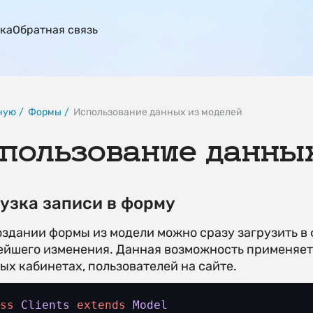
ка
Обратная связь
ную
Формы
Использование данных из моделей
пользование данных
узка записи в форму
оздании формы из модели можно сразу загрузить в 
ейшего изменения. Данная возможность применяе
ых кабинетах, пользователей на сайте.
ass
Clients
extends
Model