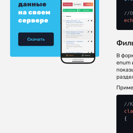
//
ec
Фил
В фор
enum 
показ
разде
Приме
//
cl
{
