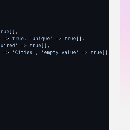
true
]], 

'
 => 
true
, 
'unique'
 => 
true
]], 

quired'
 => 
true
]], 

'
 => 
'Cities'
, 
'empty_value'
 => 
true
]] 
