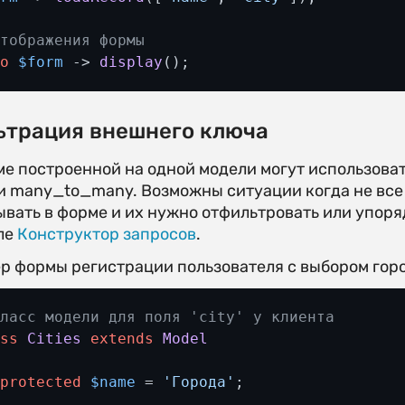
Отображения формы
ho
$form
 -> 
display
(); 
ьтрация внешнего ключа
ме построенной на одной модели могут использоват
и many_to_many. Возможны ситуации когда не вс
ывать в форме и их нужно отфильтровать или упор
ле
Конструктор запросов
.
р формы регистрации пользователя с выбором горо
Класс модели для поля 'city' у клиента
ass
Cities
extends
Model
protected
$name
 = 
'Города'
;
