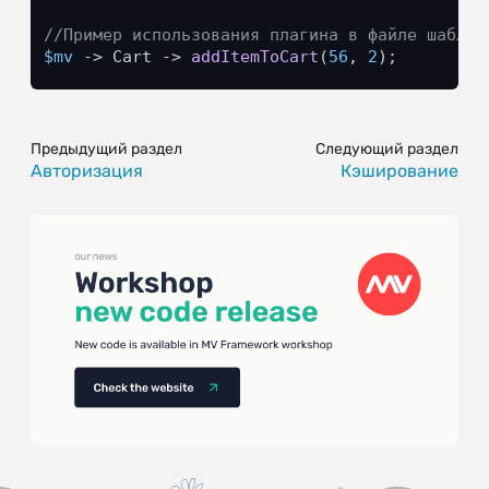
//Пример использования плагина в файле шаблон
$mv
 -> Cart -> 
addItemToCart
(
56
, 
2
);
Предыдущий раздел
Следующий раздел
Авторизация
Кэширование