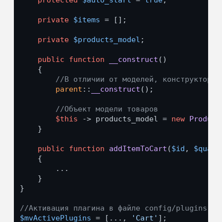
protected
$auto_start
 = 
true
;

private
$items
 = [];

private
$products_model
;

public
function
__construct
(
)

{

//В отличии от моделей, конструктор м
parent
::
__construct
();

//Объект модели товаров
$this
 -> products_model = 
new
Product
    }

public
function
addItemToCart
(
$id
, 
$quant
{

        ...

    }

}

//Активация плагина в файле config/plugins.ph
$mvActivePlugins
 = [..., 
'Cart'
];
