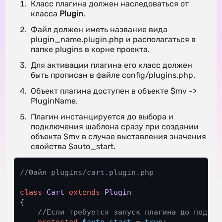
Класс плагина должен наследоваться от
класса
Plugin
.
Файл должен иметь название вида
plugin_name.plugin.php и располагаться в
папке plugins в корне проекта.
Для активации плагина его класс должен
быть прописан в файле config/plugins.php.
Объект плагина доступен в объекте $mv ->
PluginName.
Плагин инстанцируется до выбора и
подключения шаблона сразу при создании
объекта $mv в случае выставления значения
свойства $auto_start.
//Файл plugins/cart.plugin.php
class
Cart
extends
Plugin
{

//Если требуется запуск плагина до подклю