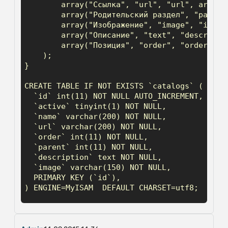
        array("Ссылка", "url", "url", array("
        array("Родительский раздел", "parent
        array("Изображение", "image", "image"
        array("Описание", "text", "descripti
        array("Позиция", "order", "order")

    );

}

CREATE TABLE IF NOT EXISTS `catalogs` (

  `id` int(11) NOT NULL AUTO_INCREMENT,

  `active` tinyint(1) NOT NULL,

  `name` varchar(200) NOT NULL,

  `url` varchar(200) NOT NULL,

  `order` int(11) NOT NULL,

  `parent` int(11) NOT NULL,

  `description` text NOT NULL,

  `image` varchar(150) NOT NULL,

  PRIMARY KEY (`id`),

) ENGINE=MyISAM  DEFAULT CHARSET=utf8;