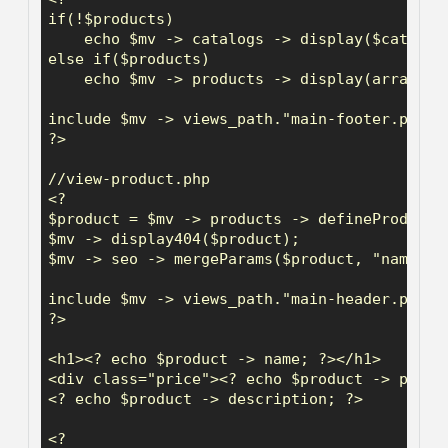
if(!$products)

    echo $mv -> catalogs -> display($catalog 
else if($products)

    echo $mv -> products -> display(array("pa
include $mv -> views_path."main-footer.php";

?>

//view-product.php

<?

$product = $mv -> products -> defineProductPa
$mv -> display404($product);

$mv -> seo -> mergeParams($product, "name");

include $mv -> views_path."main-header.php";

?>

<h1><? echo $product -> name; ?></h1>

<div class="price"><? echo $product -> price;
<? echo $product -> description; ?>

<?
