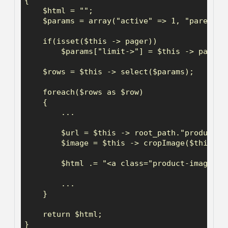
{

    $html = "";

    $params = array("active" => 1, "parent" =
    if(isset($this -> pager))

        $params["limit->"] = $this -> pager -
    $rows = $this -> select($params);

    foreach($rows as $row)

    {

        ...

        $url = $this -> root_path."product/"
        $image = $this -> cropImage($this ->
        $html .= "<a class="product-image" hr
        ...

    }

    return $html;

}