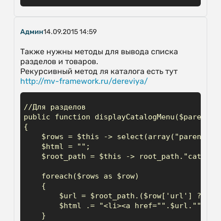
Админ
14.09.2015 14:59
Также нужны методы для вывода списка
разделов и товаров.
Рекурсивный метод ля каталога есть тут
http://mv-framework.ru/dereviya/
//Для разделов

public function displayCatalogMenu($parent)

{

    $rows = $this -> select(array("parent" =
    $html = "";

    $root_path = $this -> root_path."catalog/
    foreach($rows as $row)

    {

        $url = $root_path.($row['url'] ? $row
        $html .= "<li><a href="".$url."">".$r
    }
