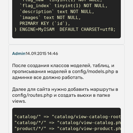
  `flag_index` tinyint(1) NOT NULL,

  `description` text NOT NULL,

  `images` text NOT NULL,

  PRIMARY KEY (`id`),

) ENGINE=MyISAM  DEFAULT CHARSET=utf8;
Admin
14.09.2015 14:46
После создания классов моделей, таблиц, и
прописывания моделей в config/models.php в
админке все должно работать.
Далее для сайта нужно добавить маршруты в
config/routes.php и создать вьюхи в папке
views.
"catalog/" => "catalog/view-catalog-root.php"
"catalog/*/" => "catalog/view-catalog.php",

"product/*/" => "catalog/view-product.php",