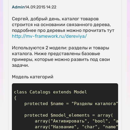
Admin
14.09.2015 14:22
Сергей, добрый день, каталог товаров
строится на основании связанного дерева,
подробнее про деревья можно прочитать тут
http://mv-framework.ru/dereviya/
Используются 2 модели: разделы и товары
каталога. Ниже представлены базовые
примеры, которые можно развить под свои
задачи.
Модель категорий
class Catalogs extends Model

{

    protected $name = "Разделы каталога";

    protected $model_elements = array(

        array("Активировать", "bool", "active
        array("Название", "char", "name", arr