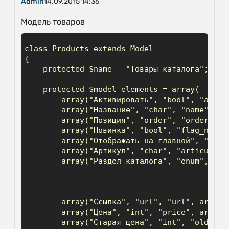
Admin
14.09.2015 14:36
Модель товаров
class Products extends Model

{

    protected $name = "Товары каталога";

    protected $model_elements = array(

        array("Активировать", "bool", "active
        array("Название", "char", "name", arr
        array("Позиция", "order", "order"),

        array("Новинка", "bool", "flag_new"),
        array("Отображать на главной", "bool"
        array("Артикул", "char", "articul"),

        array("Раздел каталога", "enum", "pa
                                            
                                            
                                            
        array("Ссылка", "url", "url", array("
        array("Цена", "int", "price", array("
        array("Старая цена", "int", "old_pric