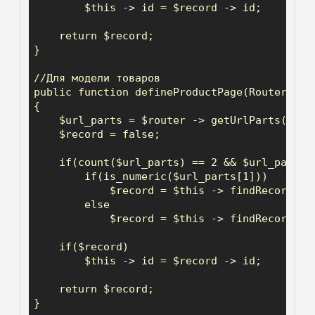
        $this -> id = $record -> id;

    return $record;

}

//Для модели товаров

public function defineProductPage(Router $rou
{

    $url_parts = $router -> getUrlParts();

    $record = false;

    if(count($url_parts) == 2 && $url_parts[0
        if(is_numeric($url_parts[1]))

            $record = $this -> findRecord(ar
        else

            $record = $this -> findRecord(ar
    if($record)

        $this -> id = $record -> id;

    return $record;

}