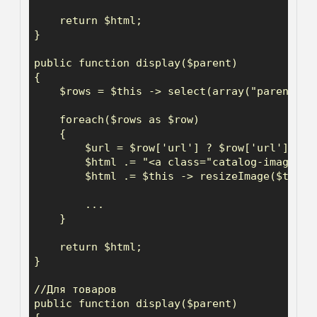
    return $html;

}

public function display($parent)

{

    $rows = $this -> select(array("parent" =>
    foreach($rows as $row)

    {

        $url = $row['url'] ? $row['url'] : $r
        $html .= "<a class="catalog-image" h
        $html .= $this -> resizeImage($this 
        ...

    }

    return $html;

}

//Для товаров

public function display($parent)
