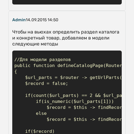
Admin
14.09.2015 14:50
Чтобы на вьюхах определить раздел каталога
и конкретный товар, добавляем в модели
следующие методы
//Для модели разделов

public function defineCatalogPage(Router $rou
{

    $url_parts = $router -> getUrlParts();

    $record = false;

    if(count($url_parts) == 2 && $url_parts[0
        if(is_numeric($url_parts[1]))

            $record = $this -> findRecord(ar
        else

            $record = $this -> findRecord(ar
    if($record)
