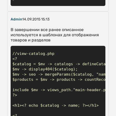
Admin
14.09.2015 15:13
В завершении все ранее описанное
используется в шаблонах для отображения
товаров и разделов
//view-catalog.php

<?

$catalog = $mv -> catalogs -> defineCatalogPa
$mv -> display404($catalog);

$mv -> seo -> mergeParams($catalog, "name");

$products = $mv -> products -> countRecords(
include $mv -> views_path."main-header.php";

?>

<h1><? echo $catalog -> name; ?></h1>

<?
