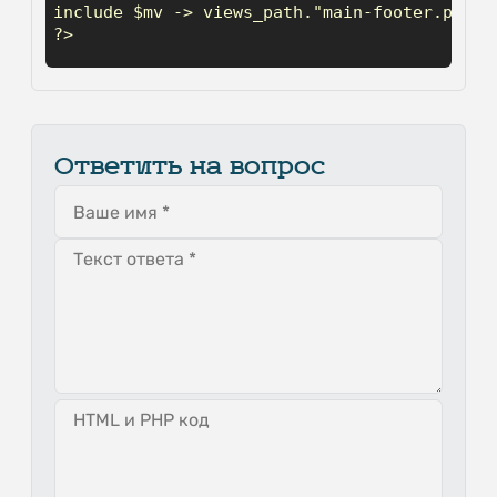
include $mv -> views_path."main-footer.php";

?>
Ответить на вопрос