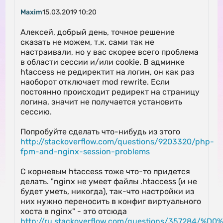
Maxim
15.03.2019 10:20
Алексей, добрый день, точное решение
сказать не можем, т.к. сами так не
настраивали, но у вас скорее всего проблема
в области сессии и/или cookie. В админке
htaccess не редиректит на логин, он как раз
наоборот отключает mod rewrite. Если
постоянно происходит редирект на страницу
логина, значит не получается установить
сессию.
Попробуйте сделать что-нибудь из этого
http://stackoverflow.com/questions/9203320/php-
fpm-and-nginx-session-problems
С корневым htaccess тоже что-то придется
делать. "nginx не умеет файлы .htaccess (и не
будет уметь, никогда), так-что настройки из
них нужно переносить в конфиг виртуального
хоста в nginx" - это отсюда
http://ru.stackoverflow.com/questions/357284/