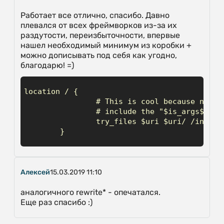
Работает все отлично, спасибо. Давно
плевался от всех фреймворков из-за их
раздутости, переизбыточности, впервые
нашел необходимый минимум из коробки +
можно дописывать под себя как угодно,
благодарю! =)
location / {

                # This is cool because no php
                # include the "$is_args$args
                try_files $uri $uri/ /index.p
        }
Алексей
15.03.2019 11:10
аналогичного rewrite* - опечатался.
Еще раз спасибо :)