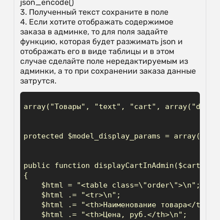
json_encode()
3. Полученный текст сохраните в поле
4. Если хотите отображать содержимое
заказа в админке, то для поля задайте
функцию, которая будет разжимать json и
отображать его в виде таблицы и в этом
случае сделайте поле нередактируемым из
админки, а то при сохранении заказа данные
затрутся.
array("Товары", "text", "cart", array("displ
protected $model_display_params = array("not
public function displayCartInAdmin($cart_arch
{

    $html = "<table class=\"order\">\n";

    $html .= "<tr>\n";

    $html .= "<th>Наименование товара</th>\n"
    $html .= "<th>Цена, руб.</th>\n";
