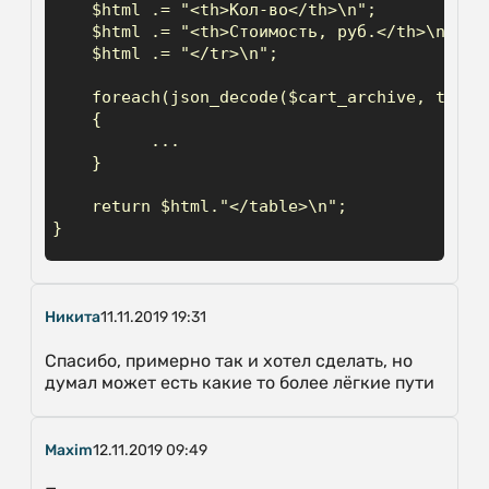
    $html .= "<th>Кол-во</th>\n";

    $html .= "<th>Стоимость, руб.</th>\n";

    $html .= "</tr>\n";

    foreach(json_decode($cart_archive, true) 
    {

          ...

    }

    return $html."</table>\n";

}
Никита
11.11.2019 19:31
Спасибо, примерно так и хотел сделать, но
думал может есть какие то более лёгкие пути
Maxim
12.11.2019 09:49