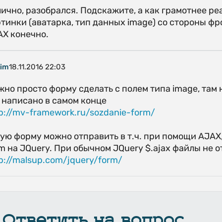
ично, разобрался. Подскажите, а как грамотнее р
тинки (аватарка, тип данных image) со стороны ф
AX конечно.
im
18.11.2016 22:03
но просто форму сделать с полем типа image, там 
 написано в самом конце
p://mv-framework.ru/sozdanie-form/
ую форму можно отправить в т.ч. при помощи AJAX
m на JQuery. При обычном JQuery $.ajax файлы не 
p://malsup.com/jquery/form/
Ответить на вопрос