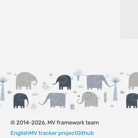
© 2014-2026, MV framework team
English
MV tracker project
Github