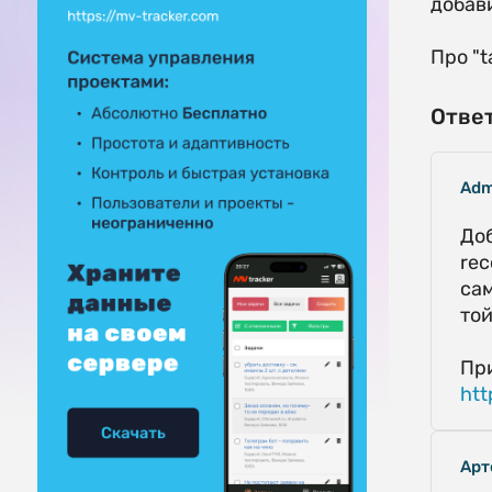
добав
Про "t
Ответ
Adm
Доб
rec
сам
той
При
htt
Арт