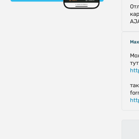
Отл
кар
AJ
Max
Мож
тут
htt
так
for
htt